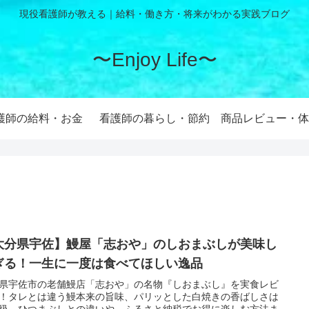
現役看護師が教える｜給料・働き方・将来がわかる実践ブログ
〜Enjoy Life〜
護師の給料・お金
看護師の暮らし・節約
商品レビュー・体
大分県宇佐】鰻屋「志おや」のしおまぶしが美味し
ぎる！一生に一度は食べてほしい逸品
県宇佐市の老舗鰻店「志おや」の名物『しおまぶし』を実食レビ
！タレとは違う鰻本来の旨味、パリッとした白焼きの香ばしさは
級。ひつまぶしとの違いや、ふるさと納税でお得に楽しむ方法ま