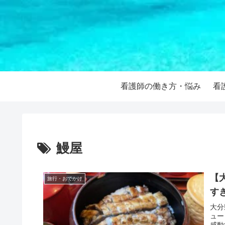
看護師の働き方・悩み
看
鰻屋
【
旅行・おでかけ
す
大分
ュー
感動