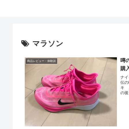
マラソン
噂
商品レビュー・体験談
購
ナイ
伝の
キ 
の後