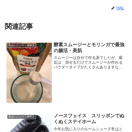
HAL
関連記事
酵素スムージーとモリンガで最強
商品レビュー・体験談
の腸活・美肌
スムージーは自分で作る派でしたが、最
近は、混ぜるだけでスムージーが作れる
パウダータイプがたくさんありますなの
で、最近は豆乳にスムージーパウダーを
混ぜて作っていますベリーやバナナ、マ
ンゴーミックスのスムージーは飲みやす
い酵素スムージーなんての...
ノースフェイス スリッポンでぬ
商品レビュー・体験談
くぬくステイホーム
今年お気に入りのルームシューズ冬はと