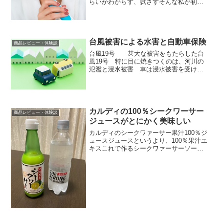
らいかわからず、試さずそんな私が初め
て友人宅で体験したのがこちらブラウン
オーラルB 電動歯ブラシ ジーニアス
10000 マラケシュモデル D7015266XCMK
...
台風被害による水害と自動車保険
商品レビュー・体験談
台風19号 甚大な被害をもたらした台
風19号 特に目に焼きつくのは、河川の
氾濫と浸水被害 車は浸水被害を受けた
らどうなるのか・・・と自分の保険を確
認自分の自動車保険を確認してみまし
た。ネット保険でシェア大手のソニー損
保に加入しています。ち...
カルディの100％シークワーサー
商品レビュー・体験談
ジュースがとにかく美味しい
カルディのシークワァーサー果汁100％ジ
ュースジュースというより、100％果汁エ
キスこれで作るシークワァーサーソーダ
に今年の夏ははまっていますもへじ 沖縄
県産シークヮーサー 果汁100％ 360ml価
格：2509円（税込、送料無料) (20...