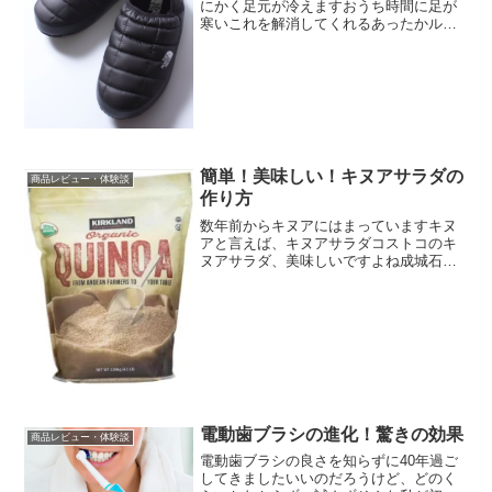
にかく足元が冷えますおうち時間に足が
寒いこれを解消してくれるあったかルー
ムシューズ毎年、無印やユニクロのフリ
ースシューズを愛用していましたTHE
NORTH FACE のThermoball スリッポン
ル...
簡単！美味しい！キヌアサラダの
商品レビュー・体験談
作り方
数年前からキヌアにはまっていますキヌ
アと言えば、キヌアサラダコストコのキ
ヌアサラダ、美味しいですよね成城石井
のデリのキヌアサラダもお気に入りです
毎日のように食べても飽きない炭水化物
少なめ、タンパク質、脂質、ミネラルな
ど含みNASAも認めた栄...
電動歯ブラシの進化！驚きの効果
商品レビュー・体験談
電動歯ブラシの良さを知らずに40年過ご
してきましたいいのだろうけど、どのく