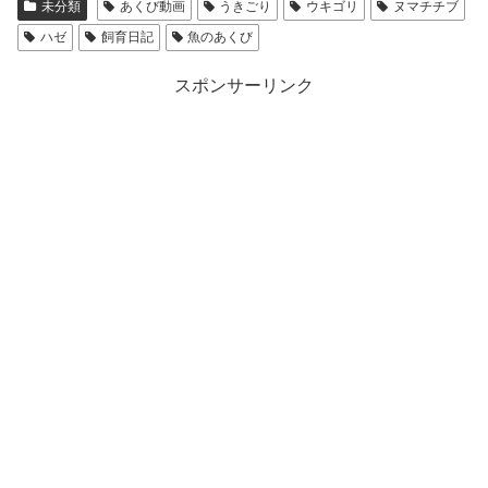
未分類
あくび動画
うきごり
ウキゴリ
ヌマチチブ
ハゼ
飼育日記
魚のあくび
スポンサーリンク