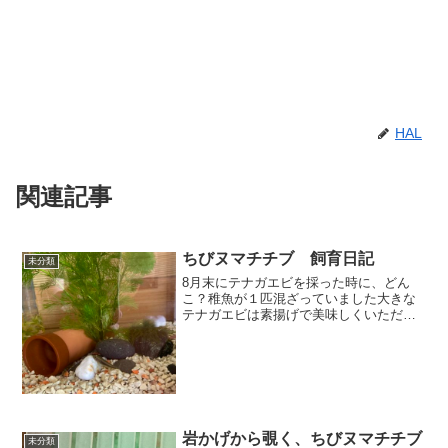
HAL
関連記事
ちびヌマチチブ 飼育日記
未分類
8月末にテナガエビを採った時に、どん
こ？稚魚が１匹混ざっていました大きな
テナガエビは素揚げで美味しくいただき
ました５mmほどのテナガエビの赤ちゃん
5〜６匹とどんこ？稚魚１匹を飼育してみ
ることにしたのが、始まりです2日後に、
テナガエビは残１匹...
岩かげから覗く、ちびヌマチチブ
未分類